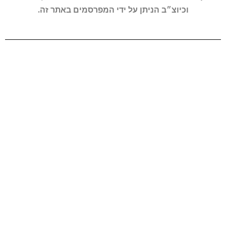
וכיוצ״ב הניתן על ידי המפרסמים באתר זה.
פרטי התקשרות
אולי יעניין אותך
משרד - 077-7008133
השירותים שלנו
admin@hub.co.il
בניית אתרים
קקל 41, ק.ביאליק
קידום בגוגל
שעות פעילות : א'-ה' 8:00 - 19:00
רשתות חברתיות
מאמרים