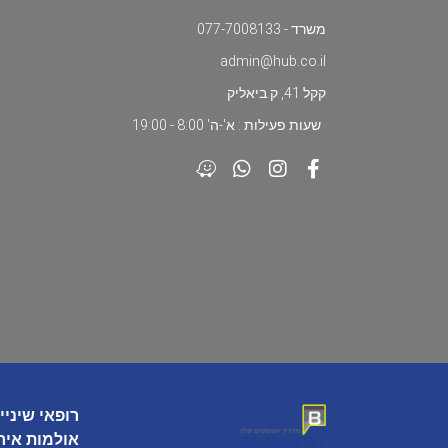
משרד - 077-7008133
admin@hub.co.il
קקל 41, ק.ביאליק
שעות פעילות : א'-ה' 8:00 - 19:00
רופאי שיניי
אולמות איר