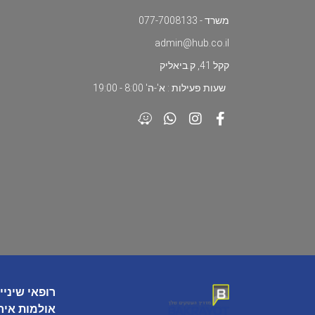
משרד - 077-7008133
admin@hub.co.il
קקל 41, ק.ביאליק
שעות פעילות : א'-ה' 8:00 - 19:00
רופאי שיניי
אולמות איר