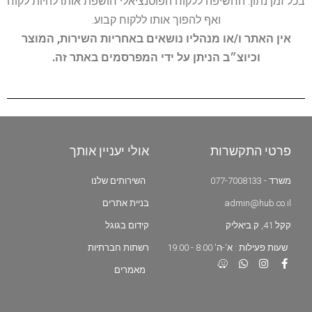
בכל זמן נתון. החשיפה ללקוח הפוטנציאלי חושפת אותו להיות לקוח
ואף להפוך אותו ללקוח קבוע.
אין האתר ו/או מנהליו נושאים באחריות השירות, המוצר
וכיוצ״ב הניתן על ידי המפרסמים באתר זה.
פרטי התקשרות
אולי יעניין אותך
משרד - 077-7008133
השירותים שלנו
admin@hub.co.il
בניית אתרים
קקל 41, ק.ביאליק
קידום בגוגל
שעות פעילות : א'-ה' 8:00 - 19:00
רשתות חברתיות
מאמרים