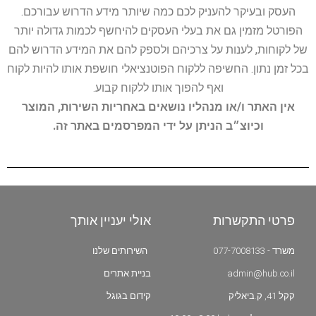
העסק ובעיקר להעניק לכם כמה שיותר מידע הדרוש עבורכם.
הפורטל מזמין גם את בעלי העסקים להיחשף לכמות גדולה יותר
של לקוחות, לענות על צרכיהם ולספק להם את המידע הדרוש להם
בכל זמן נתון. החשיפה ללקוח הפוטנציאלי חושפת אותו להיות לקוח
ואף להפוך אותו ללקוח קבוע.
אין האתר ו/או מנהליו נושאים באחריות השירות, המוצר
וכיוצ״ב הניתן על ידי המפרסמים באתר זה.
פרטי התקשרות
אולי יעניין אותך
משרד - 077-7008133
השירותים שלנו
admin@hub.co.il
בניית אתרים
קקל 41, ק.ביאליק
קידום בגוגל