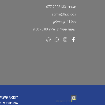
משרד - 077-7008133
admin@hub.co.il
קקל 41, ק.ביאליק
שעות פעילות : א'-ה' 8:00 - 19:00
רופאי שיניי
אולמות איר