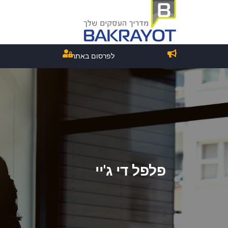
לפרסום באתר
פלפל די ג'יי