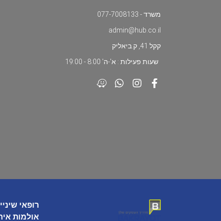
משרד - 077-7008133
admin@hub.co.il
קקל 41, ק.ביאליק
שעות פעילות : א'-ה' 8:00 - 19:00
רופאי שיניי
אולמות איר