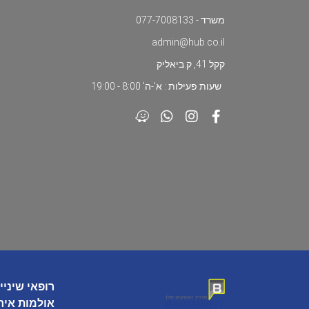
משרד - 077-7008133
admin@hub.co.il
קקל 41, ק.ביאליק
שעות פעילות : א'-ה' 8:00 - 19:00
רופאי שיניי
אולמות איר