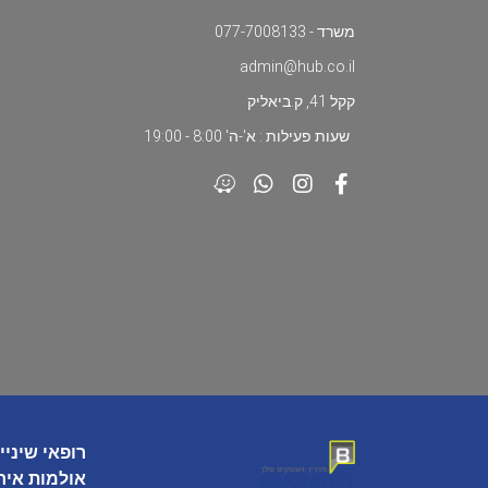
משרד - 077-7008133
admin@hub.co.il
קקל 41, ק.ביאליק
שעות פעילות : א'-ה' 8:00 - 19:00
רופאי שיניי
אולמות איר