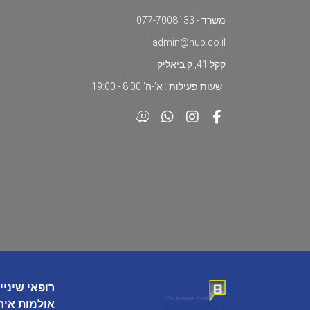
משרד - 077-7008133
admin@hub.co.il
קקל 41, ק.ביאליק
שעות פעילות : א'-ה' 8:00 - 19:00
רופאי שיניי
אולמות איר