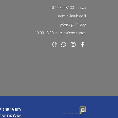
משרד - 077-7008133
admin@hub.co.il
קקל 41, ק.ביאליק
שעות פעילות : א'-ה' 8:00 - 19:00
רופאי שיניי
אולמות איר