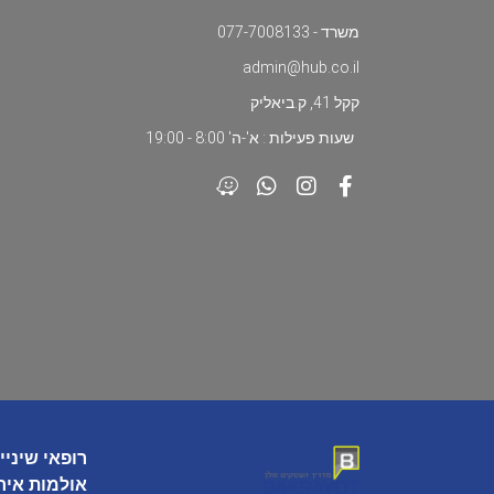
משרד - 077-7008133
admin@hub.co.il
קקל 41, ק.ביאליק
שעות פעילות : א'-ה' 8:00 - 19:00
רופאי שיניי
אולמות איר