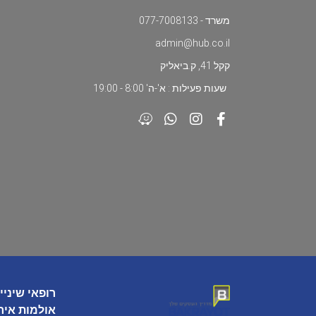
משרד - 077-7008133
admin@hub.co.il
קקל 41, ק.ביאליק
שעות פעילות : א'-ה' 8:00 - 19:00
רופאי שיניי
אולמות איר