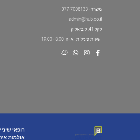
משרד - 077-7008133
admin@hub.co.il
קקל 41, ק.ביאליק
שעות פעילות : א'-ה' 8:00 - 19:00
רופאי שיניי
אולמות איר