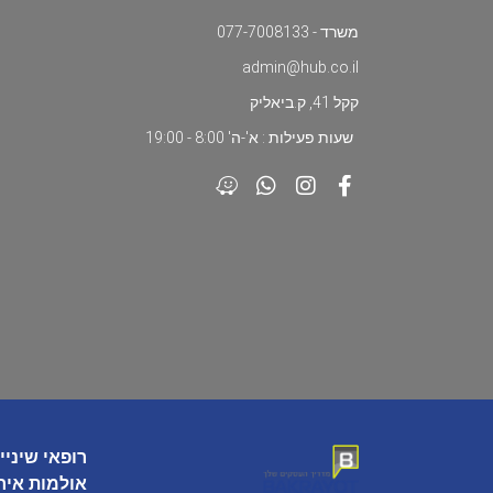
משרד - 077-7008133
admin@hub.co.il
קקל 41, ק.ביאליק
שעות פעילות : א'-ה' 8:00 - 19:00
רופאי שיניי
אולמות איר