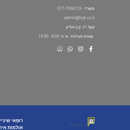
משרד - 077-7008133
admin@hub.co.il
קקל 41, ק.ביאליק
שעות פעילות : א'-ה' 8:00 - 19:00
רופאי שיניי
אולמות איר