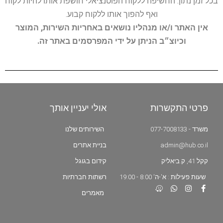
בכל זמן נתון. החשיפה ללקוח הפוטנציאלי חושפת אותו להיות לקוח
ואף להפוך אותו ללקוח קבוע.
אין האתר ו/או מנהליו נושאים באחריות השירות, המוצר
וכיוצ״ב הניתן על ידי המפרסמים באתר זה.
פרטי התקשרות
אולי יעניין אותך
משרד - 077-7008133
השירותים שלנו
admin@hub.co.il
בניית אתרים
קקל 41, ק.ביאליק
קידום בגוגל
שעות פעילות : א'-ה' 8:00 - 19:00
רשתות חברתיות
מאמרים