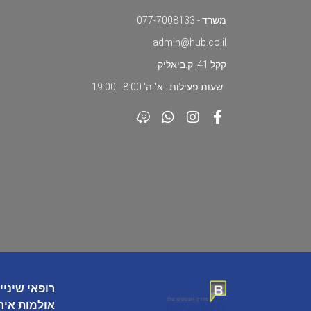
משרד - 077-7008133
admin@hub.co.il
קקל 41, ק.ביאליק
שעות פעילות : א'-ה' 8:00 - 19:00
רופאי שיניי
אולמות איר