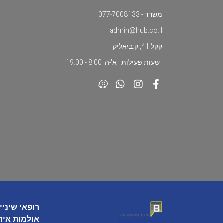
משרד - 077-7008133
admin@hub.co.il
קקל 41, ק.ביאליק
שעות פעילות : א'-ה' 8:00 - 19:00
רופאי שיניי
אולמות איר