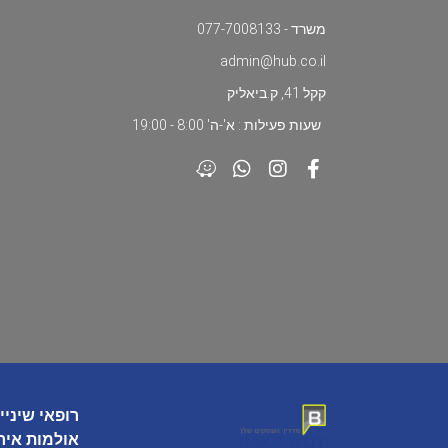
משרד - 077-7008133
admin@hub.co.il
קקל 41, ק.ביאליק
שעות פעילות : א'-ה' 8:00 - 19:00
רופאי שיניי
אולמות איר