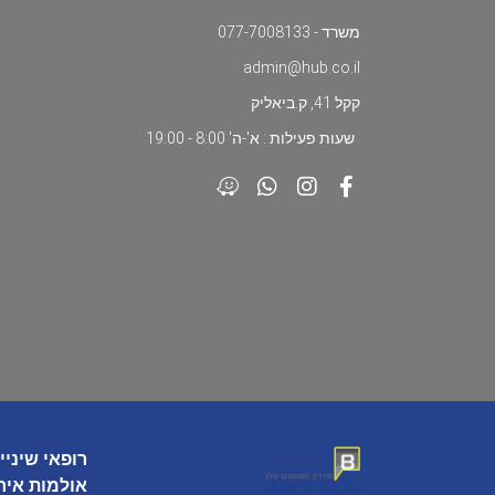
משרד - 077-7008133
admin@hub.co.il
קקל 41, ק.ביאליק
שעות פעילות : א'-ה' 8:00 - 19:00
רופאי שיניי
אולמות איר