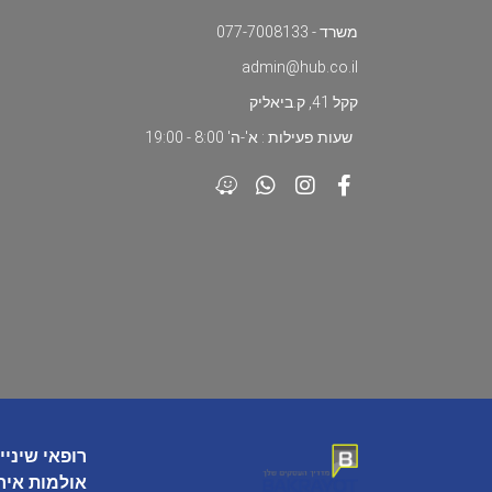
משרד - 077-7008133
admin@hub.co.il
קקל 41, ק.ביאליק
שעות פעילות : א'-ה' 8:00 - 19:00
רופאי שיניי
אולמות איר