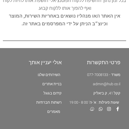
בכל זמן נתון. החשיפה ללקוח הפוטנציאלי חושפת אותו להיות לקוח
ואף להפוך אותו ללקוח קבוע.
אין האתר ו/או מנהליו נושאים באחריות השירות, המוצר
וכיוצ״ב הניתן על ידי המפרסמים באתר זה.
פרטי התקשרות
אולי יעניין אותך
משרד - 077-7008133
השירותים שלנו
admin@hub.co.il
בניית אתרים
קקל 41, ק.ביאליק
קידום בגוגל
שעות פעילות : א'-ה' 8:00 - 19:00
רשתות חברתיות
מאמרים