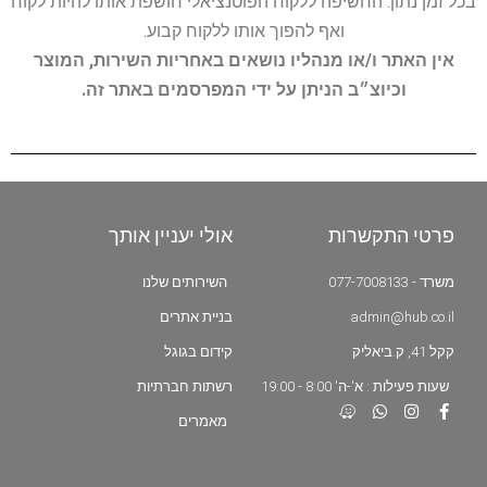
בכל זמן נתון. החשיפה ללקוח הפוטנציאלי חושפת אותו להיות לקוח
ואף להפוך אותו ללקוח קבוע.
אין האתר ו/או מנהליו נושאים באחריות השירות, המוצר
וכיוצ״ב הניתן על ידי המפרסמים באתר זה.
פרטי התקשרות
אולי יעניין אותך
משרד - 077-7008133
השירותים שלנו
admin@hub.co.il
בניית אתרים
קקל 41, ק.ביאליק
קידום בגוגל
שעות פעילות : א'-ה' 8:00 - 19:00
רשתות חברתיות
מאמרים