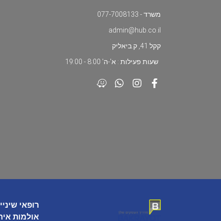
משרד - 077-7008133
admin@hub.co.il
קקל 41, ק.ביאליק
שעות פעילות : א'-ה' 8:00 - 19:00
רופאי שיניי
אולמות איר