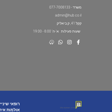
משרד - 077-7008133
admin@hub.co.il
קקל 41, ק.ביאליק
שעות פעילות : א'-ה' 8:00 - 19:00
רופאי שיניי
אולמות איר