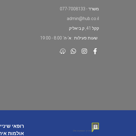
משרד - 077-7008133
admin@hub.co.il
קקל 41, ק.ביאליק
שעות פעילות : א'-ה' 8:00 - 19:00
רופאי שיניי
אולמות איר