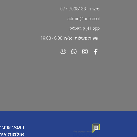
משרד - 077-7008133
admin@hub.co.il
קקל 41, ק.ביאליק
שעות פעילות : א'-ה' 8:00 - 19:00
רופאי שיניי
אולמות איר