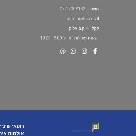
משרד - 077-7008133
admin@hub.co.il
קקל 41, ק.ביאליק
שעות פעילות : א'-ה' 8:00 - 19:00
רופאי שיניי
אולמות איר