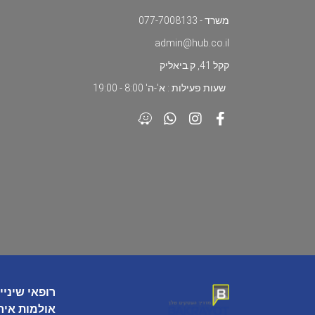
משרד - 077-7008133
admin@hub.co.il
קקל 41, ק.ביאליק
שעות פעילות : א'-ה' 8:00 - 19:00
רופאי שיניי
אולמות איר