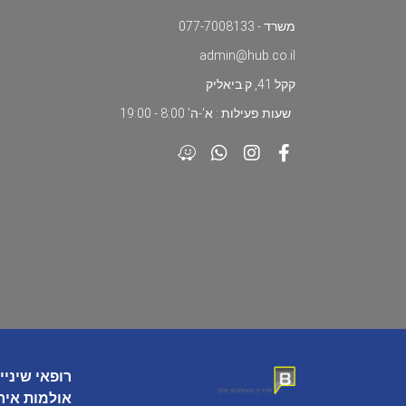
משרד - 077-7008133
admin@hub.co.il
קקל 41, ק.ביאליק
שעות פעילות : א'-ה' 8:00 - 19:00
רופאי שיניי
אולמות איר