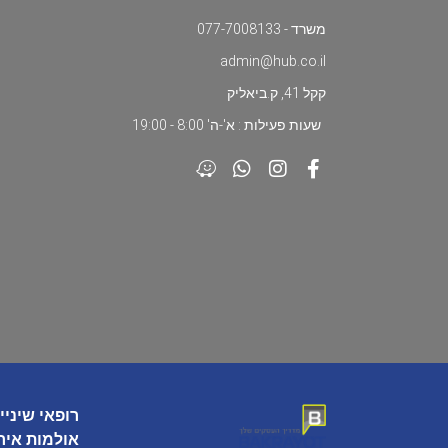
משרד - 077-7008133
admin@hub.co.il
קקל 41, ק.ביאליק
שעות פעילות : א'-ה' 8:00 - 19:00
רופאי שיניי
אולמות איר