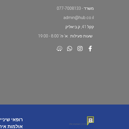
משרד - 077-7008133
admin@hub.co.il
קקל 41, ק.ביאליק
שעות פעילות : א'-ה' 8:00 - 19:00
רופאי שיניי
אולמות איר