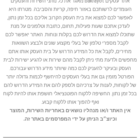
אתר עסקים bakrayot מאגד את כל נותני השירות והעסקים
העומדים לרשותכם באזור חיפה, קריות והסביבה. מטרתו היא
לאפשר לכם למצוא את בית העסק הקרוב אליכם בכל זמן נתון,
לעדכן אתכם שעות פעילות, תחום, כתובת וטלפונים על מנת
שתוכלו למצוא את הדרוש לכם בקלות ונוחות. האתר יאפשר לכם
לקבל מספרי טלפון של בעלי מקצוע שונים ולבצע השוואות
מחירים, לקבל את כל המידע הדרוש על בית העסק אותו אתם
מחפשים ולדעת מתי ניתן לקבל מהם שירות או להגיע ישירות לבית
העסק ובעיקר להעניק לכם כמה שיותר מידע הדרוש עבורכם.
הפורטל מזמין גם את בעלי העסקים להיחשף לכמות גדולה יותר
של לקוחות, לענות על צרכיהם ולספק להם את המידע הדרוש להם
בכל זמן נתון. החשיפה ללקוח הפוטנציאלי חושפת אותו להיות לקוח
ואף להפוך אותו ללקוח קבוע.
אין האתר ו/או מנהליו נושאים באחריות השירות, המוצר
וכיוצ״ב הניתן על ידי המפרסמים באתר זה.