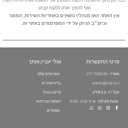
בכל זמן נתון. החשיפה ללקוח הפוטנציאלי חושפת אותו להיות לקוח
ואף להפוך אותו ללקוח קבוע.
אין האתר ו/או מנהליו נושאים באחריות השירות, המוצר
וכיוצ״ב הניתן על ידי המפרסמים באתר זה.
פרטי התקשרות
אולי יעניין אותך
משרד - 077-7008133
השירותים שלנו
admin@hub.co.il
בניית אתרים
קקל 41, ק.ביאליק
קידום בגוגל
שעות פעילות : א'-ה' 8:00 - 19:00
רשתות חברתיות
מאמרים