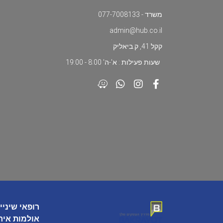
משרד - 077-7008133
admin@hub.co.il
קקל 41, ק.ביאליק
שעות פעילות : א'-ה' 8:00 - 19:00
רופאי שיניי
אולמות איר