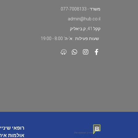
משרד - 077-7008133
admin@hub.co.il
קקל 41, ק.ביאליק
שעות פעילות : א'-ה' 8:00 - 19:00
רופאי שיניי
אולמות איר