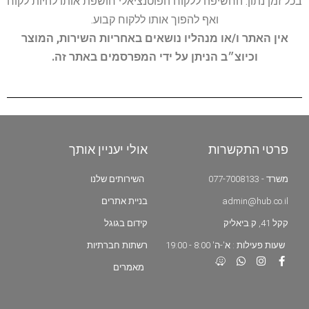
בכל זמן נתון. החשיפה ללקוח הפוטנציאלי חושפת אותו להיות לקוח
ואף להפוך אותו ללקוח קבוע.
אין האתר ו/או מנהליו נושאים באחריות השירות, המוצר
וכיוצ״ב הניתן על ידי המפרסמים באתר זה.
פרטי התקשרות
אולי יעניין אותך
משרד - 077-7008133
השירותים שלנו
admin@hub.co.il
בניית אתרים
קקל 41, ק.ביאליק
קידום בגוגל
שעות פעילות : א'-ה' 8:00 - 19:00
רשתות חברתיות
מאמרים