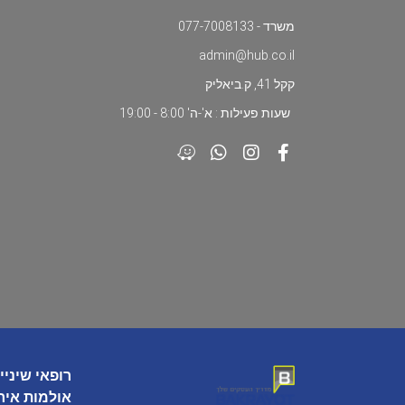
משרד - 077-7008133
admin@hub.co.il
קקל 41, ק.ביאליק
שעות פעילות : א'-ה' 8:00 - 19:00
רופאי שיניי
אולמות איר