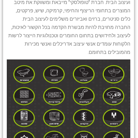
ועיצוב הבית. חברת "טופולסקי" מייבאת ומשווקת את מיטב
המוצרים בתחומי הריצוף והחיפוי, קרמיקה, שיש, פרקטים,
כלים סניטרים, ברזים ואביזרים משלימים לעיצוב הבית.
החברה מחויבת להיות מבשרת הקדמה בכל הקשור לאיכות,
לעיצוב ולחידושים בתחום החומרים וטכנולוגיות הייצור לרשות
הלקוחות עומדים אנשי עיצוב אדריכלים ואנשי מכירות
מהמובילים בתחומם.