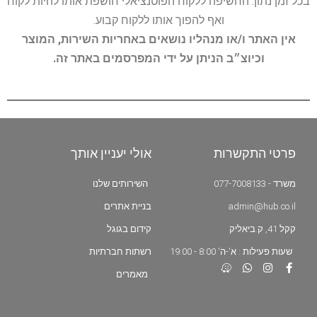
בכל זמן נתון. החשיפה ללקוח הפוטנציאלי חושפת אותו להיות לקוח
ואף להפוך אותו ללקוח קבוע.
אין האתר ו/או מנהליו נושאים באחריות השירות, המוצר
וכיוצ״ב הניתן על ידי המפרסמים באתר זה.
פרטי התקשרות
אולי יעניין אותך
משרד - 077-7008133
השירותים שלנו
admin@hub.co.il
בניית אתרים
קקל 41, ק.ביאליק
קידום בגוגל
שעות פעילות : א'-ה' 8:00 - 19:00
רשתות חברתיות
מאמרים