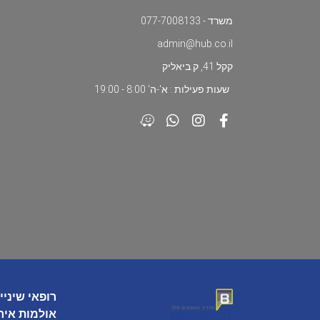
משרד - 077-7008133
admin@hub.co.il
קקל 41, ק.ביאליק
שעות פעילות : א'-ה' 8:00 - 19:00
רופאי שיניי
אולמות איר