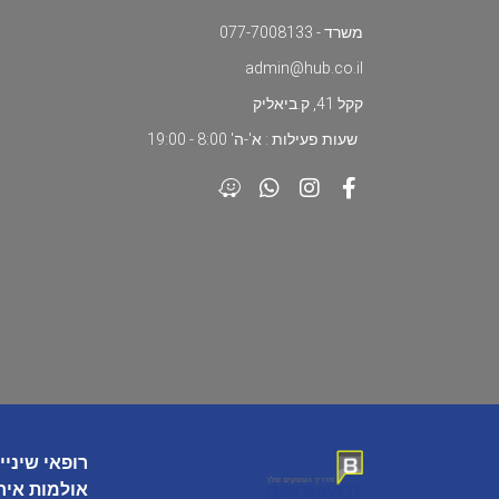
משרד - 077-7008133
admin@hub.co.il
קקל 41, ק.ביאליק
שעות פעילות : א'-ה' 8:00 - 19:00
רופאי שיניי
אולמות איר