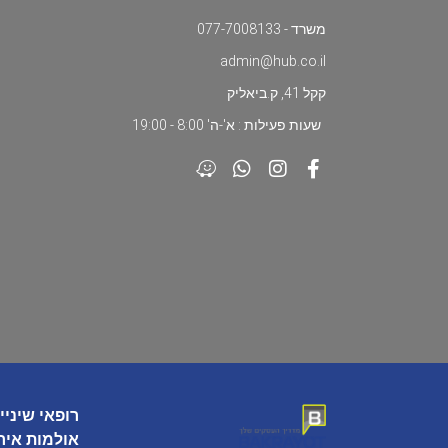
משרד - 077-7008133
admin@hub.co.il
קקל 41, ק.ביאליק
שעות פעילות : א'-ה' 8:00 - 19:00
רופאי שיניי
אולמות איר