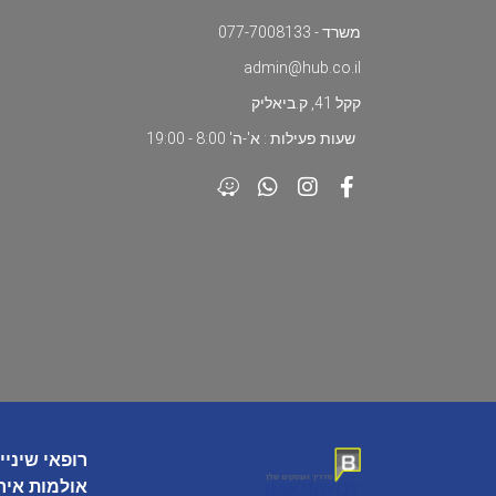
משרד - 077-7008133
admin@hub.co.il
קקל 41, ק.ביאליק
שעות פעילות : א'-ה' 8:00 - 19:00
רופאי שיניי
אולמות איר