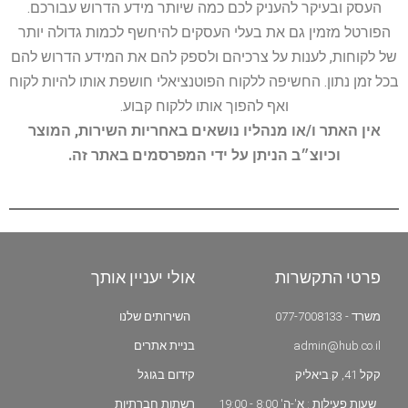
העסק ובעיקר להעניק לכם כמה שיותר מידע הדרוש עבורכם.
הפורטל מזמין גם את בעלי העסקים להיחשף לכמות גדולה יותר
של לקוחות, לענות על צרכיהם ולספק להם את המידע הדרוש להם
בכל זמן נתון. החשיפה ללקוח הפוטנציאלי חושפת אותו להיות לקוח
ואף להפוך אותו ללקוח קבוע.
אין האתר ו/או מנהליו נושאים באחריות השירות, המוצר
וכיוצ״ב הניתן על ידי המפרסמים באתר זה.
פרטי התקשרות
אולי יעניין אותך
משרד - 077-7008133
השירותים שלנו
admin@hub.co.il
בניית אתרים
קקל 41, ק.ביאליק
קידום בגוגל
שעות פעילות : א'-ה' 8:00 - 19:00
רשתות חברתיות