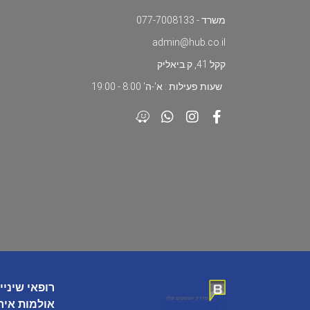
משרד - 077-7008133
admin@hub.co.il
קקל 41, ק.ביאליק
שעות פעילות : א'-ה' 8:00 - 19:00
רופאי שיניי
אולמות איר