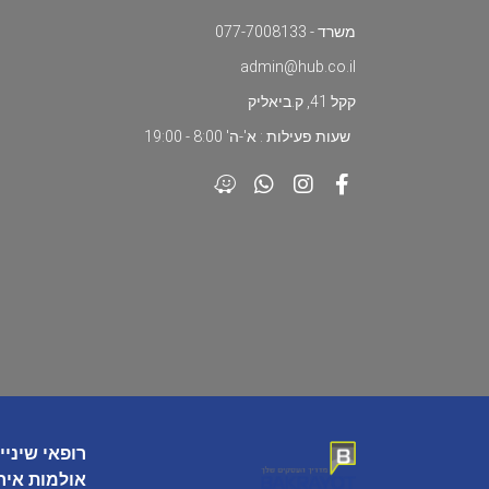
משרד - 077-7008133
admin@hub.co.il
קקל 41, ק.ביאליק
שעות פעילות : א'-ה' 8:00 - 19:00
רופאי שיניי
אולמות איר