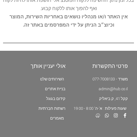
בכל זמן נתון. החשיפה ללקוח הפוטנציאלי חושפת אותו להיות לקוח
ואף להפוך אותו ללקוח קבוע.
אין האתר ו/או מנהליו נושאים באחריות השירות, המוצר
וכיוצ״ב הניתן על ידי המפרסמים באתר זה.
פרטי התקשרות
אולי יעניין אותך
משרד - 077-7008133
השירותים שלנו
admin@hub.co.il
בניית אתרים
קקל 41, ק.ביאליק
קידום בגוגל
שעות פעילות : א'-ה' 8:00 - 19:00
רשתות חברתיות
מאמרים