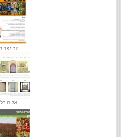
נור גפרור
אלום בלג