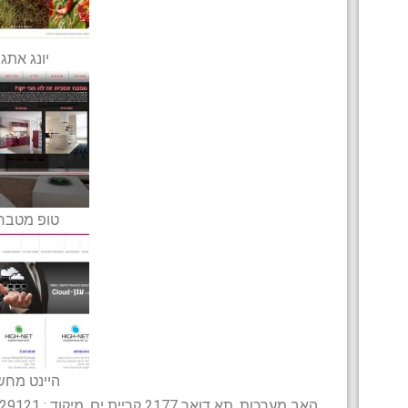
יונג אתג
טופ מטבח
היינט מחש
האב מערכות, תא דואר 2177 קריית ים, מיקוד : 29121