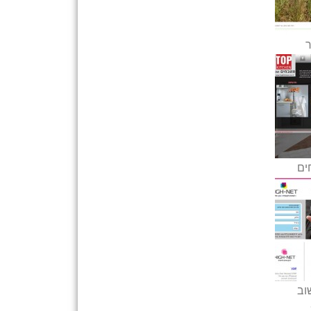
ר
ים
וב